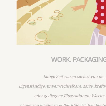
WORK. PACKAGING
Einige Zeit waren sie fast von de
Eigenständige, unverwechselbare, zarte, kraftv
oder gediegene Illustrationen. Was im 
Längerem wieder in voller Blüte ist, hält he