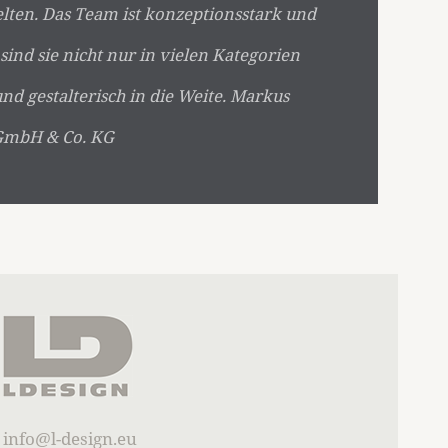
elten. Das Team ist konzeptionsstark und
 sind sie nicht nur in vielen Kategorien
d gestalterisch in die Weite. Markus
 GmbH & Co. KG
info@l-design.eu