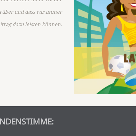
arüber und dass wir immer
trag dazu leisten können.
NDENSTIMME: