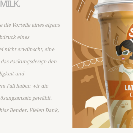
MILK.
ie Vorteile eines eigens
abdruck eines
i nicht erwünscht, eine
s das Packungsdesign den
igkeit und
em Fall haben wir die
 Lösungsansatz gewählt.
hias Bender. Vielen Dank,