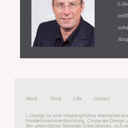
L-De
trif
zuha
Haup
Work.
Think.
Life.
Contact.
L-Design ist eine inhabergeführte Markenberat
Handelsmarkenentwicklung, Corporate Design u
Wir unterstützen führende Unternehmen, sich er